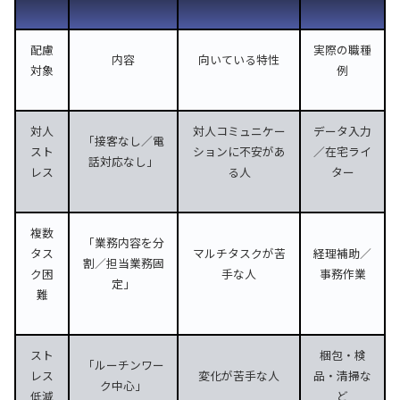
配慮
実際の職種
内容
向いている特性
対象
例
対人
対人コミュニケー
データ入力
「接客なし／電
スト
ションに不安があ
／在宅ライ
話対応なし」
レス
る人
ター
複数
「業務内容を分
タス
マルチタスクが苦
経理補助／
割／担当業務固
ク困
手な人
事務作業
定」
難
スト
梱包・検
「ルーチンワー
レス
変化が苦手な人
品・清掃な
ク中心」
低減
ど