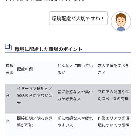
環境配慮が大切ですね！
環境に配慮した職場のポイント
環境
どんな人に向いてい
求人で確認すべき
配慮の例
要素
るか
こと
イヤーマフ使用可／
音に敏感な人や集中
フロアの配置や個
音
電話の音が少ない部
力が必要な人
別スペースの有無
署
間接照明／明るさ調
光に敏感な人や疲れ
作業エリアの光環
光
整が可能
やすい人
境についての説明