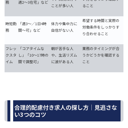
務
週2〜3在宅」など
ことが多い人
ること
希望する時間と実際の
時短勤
「週3〜／1日4時
体力や集中力に
労働条件をしっかりす
務
間〜可」など
自信がない人
り合わせること
フレッ
「コアタイムな
朝が苦手な人
業務のタイミングが合
クスタ
し」「10〜17時の
や、生活リズム
うかどうかを確認する
イム
間で調整可」
に波がある人
こと
合理的配慮付き求人の探し方｜見逃さな
い3つのコツ