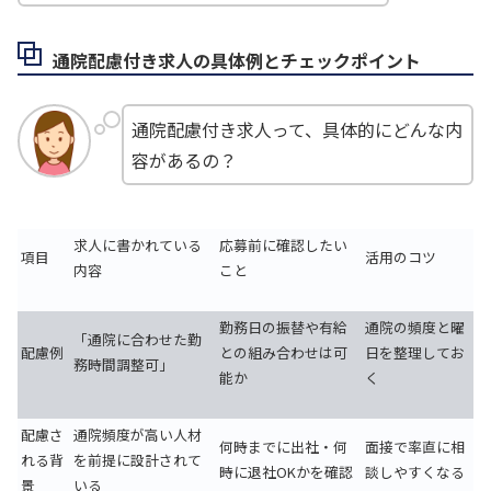
通院配慮付き求人の具体例とチェックポイント
通院配慮付き求人って、具体的にどんな内
容があるの？
求人に書かれている
応募前に確認したい
項目
活用のコツ
内容
こと
勤務日の振替や有給
通院の頻度と曜
「通院に合わせた勤
配慮例
との組み合わせは可
日を整理してお
務時間調整可」
能か
く
配慮さ
通院頻度が高い人材
何時までに出社・何
面接で率直に相
れる背
を前提に設計されて
時に退社OKかを確認
談しやすくなる
景
いる