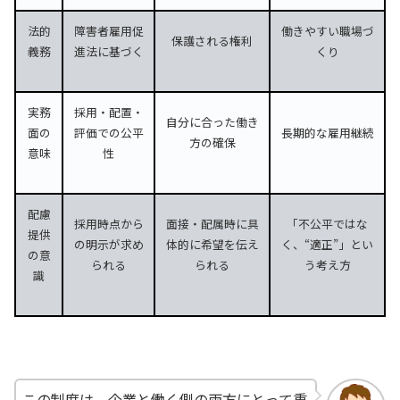
法的
障害者雇用促
働きやすい職場づ
保護される権利
義務
進法に基づく
くり
実務
採用・配置・
自分に合った働き
面の
評価での公平
長期的な雇用継続
方の確保
意味
性
配慮
採用時点から
面接・配属時に具
「不公平ではな
提供
の明示が求め
体的に希望を伝え
く、“適正”」とい
の意
られる
られる
う考え方
識
この制度は、企業と働く側の両方にとって重