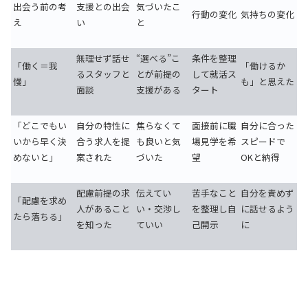
出会う前の考
支援との出会
気づいたこ
行動の変化
気持ちの変化
え
い
と
無理せず話せ
“選べる”こ
条件を整理
「働く＝我
「働けるか
るスタッフと
とが前提の
して就活ス
慢」
も」と思えた
面談
支援がある
タート
「どこでもい
自分の特性に
焦らなくて
面接前に職
自分に合った
いから早く決
合う求人を提
も良いと気
場見学を希
スピードで
めないと」
案された
づいた
望
OKと納得
配慮前提の求
伝えてい
苦手なこと
自分を責めず
「配慮を求め
人があること
い・交渉し
を整理し自
に話せるよう
たら落ちる」
を知った
ていい
己開示
に