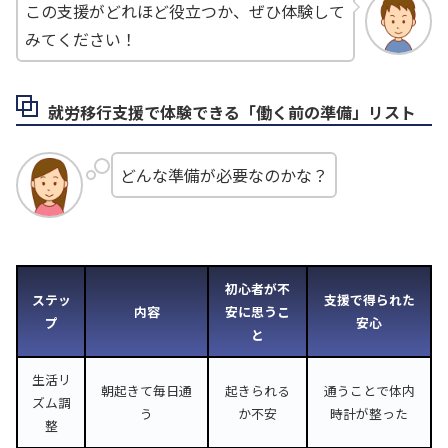
この支援がどれほど役立つか、ぜひ体験して
みてください！
就労移行支援で体験できる「働く前の準備」リスト
どんな準備が必要なのかな？
初心者が不
ステッ
支援で得られた
内容
安に思うこ
プ
安心
と
生活リ
朝起きて毎日通
起きられる
通うことで体内
ズム調
う
か不安
時計が整った
整