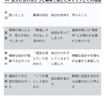
状
困ったこと
職場の反応
自分の気持ち
学んだこと
況
質問が頭に入ら
「緊張しす
面接対策には“想定
面
自信を失って
ず、答えが飛ん
ぎだね」と
外”にも慣れが必要
接
しまった
でしまった
言われた
だと気づいた
業
「空気を読
自分だけがズ
曖昧な指示が理
明確な指示や可視化
務
んで」と言
レているよう
解できなかった
が必要だと実感した
中
われた
に感じた
休
雑談ができず、
「ノリが悪
無理に会話を合わせ
孤立感を覚え
憩
話が読めなかっ
い」と言わ
る必要はないと学ん
た
中
た
れた
だ