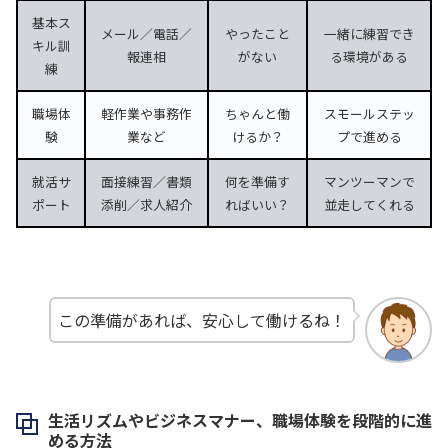
基本ス
メール／電話／
やったこと
一緒に練習でき
キル訓
報連相
がない
る環境がある
練
職場体
軽作業や事務作
ちゃんと働
スモールステッ
験
業など
けるか？
プで進める
就活サ
面接練習／書類
何を準備す
マンツーマンで
ポート
添削／求人紹介
ればいい？
並走してくれる
この準備があれば、安心して働けるね！
生活リズムやビジネスマナー、職場体験を段階的に進
める方法