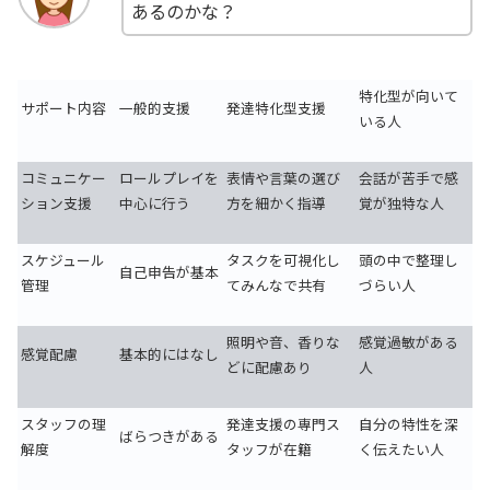
あるのかな？
特化型が向いて
サポート内容
一般的支援
発達特化型支援
いる人
コミュニケー
ロールプレイを
表情や言葉の選び
会話が苦手で感
ション支援
中心に行う
方を細かく指導
覚が独特な人
スケジュール
タスクを可視化し
頭の中で整理し
自己申告が基本
管理
てみんなで共有
づらい人
照明や音、香りな
感覚過敏がある
感覚配慮
基本的にはなし
どに配慮あり
人
スタッフの理
発達支援の専門ス
自分の特性を深
ばらつきがある
解度
タッフが在籍
く伝えたい人